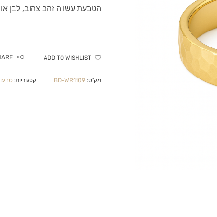
הטבעת עשויה זהב צהוב, לבן או ורוד – 
HARE
ADD TO WISHLIST
מק"ט:
BD-WR1109
קטגוריות:
טבעות