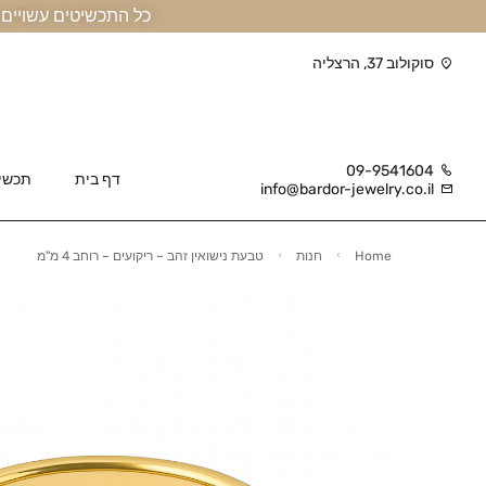
כל התכשיטים עשויים זהב אמיתי 14 קראט או יותר, ומגיעים בליווי תעודה
סוקולוב 37, הרצליה
09-9541604
דף בית
תכשי
info@bardor-jewelry.co.il
Home
חנות
טבעת נישואין זהב – ריקועים – רוחב 4 מ"מ