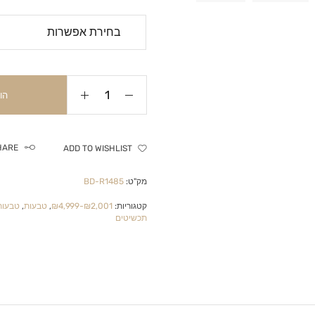
הו
HARE
ADD TO WISHLIST
מק"ט:
BD-R1485
קטגוריות:
₪2,001-₪4,999
,
טבעות
,
טבעות
תכשיטים