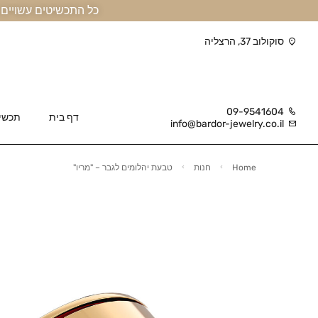
כל התכשיטים עשויים זהב אמיתי 14 קראט או יותר, ומגיעים בליווי תעודה
סוקולוב 37, הרצליה
09-9541604
דף בית
תכשי
info@bardor-jewelry.co.il
Home
חנות
טבעת יהלומים לגבר – "מריו"