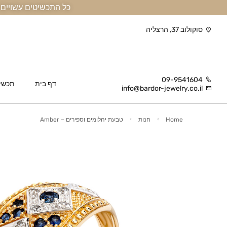
כל התכשיטים עשויים זהב אמיתי 14 קראט או יותר, ומגיעים בליווי תעודה
סוקולוב 37, הרצליה
09-9541604
דף בית
תכשי
info@bardor-jewelry.co.il
Home
חנות
טבעת יהלומים וספירים – Amber