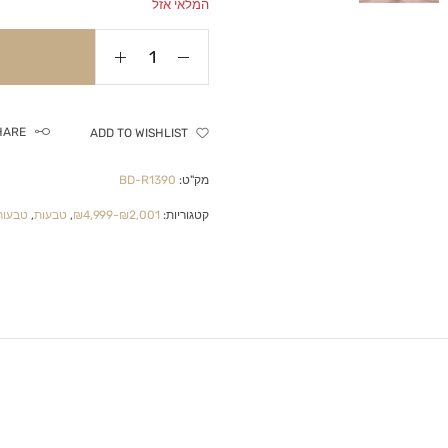
המלאי אזל
HARE
ADD TO WISHLIST
מק"ט:
BD-R1390
קטגוריות:
₪2,001-₪4,999
,
טבעות
,
טבעות