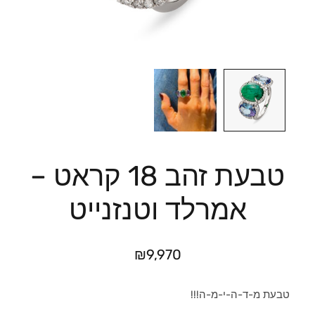
טבעת זהב 18 קראט –
אמרלד וטנזנייט
₪
9,970
טבעת מ-ד-ה-י-מ-ה!!!