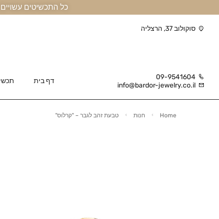
כל התכשיטים עשויים זהב אמיתי 14 קראט או יותר, ומגיעים בליווי תעודה
סוקולוב 37, הרצליה
09-9541604
דף בית
תכשי
info@bardor-jewelry.co.il
Home
חנות
טבעת זהב לגבר – "קרלוס"