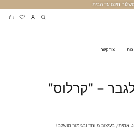
צות
צור קשר
גבר – "קרלוס"