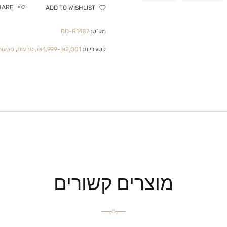
HARE
ADD TO WISHLIST
מק"ט:
BD-R1487
קטגוריות:
₪2,001-₪4,999
,
טבעות
,
טבעות 
מוצרים קשורים