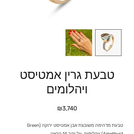
טבעת גרין אמטיסט
ויהלומים
₪
3,740
טבעת מדהימה משובצת אבן אמטיסט ירוקה (Green
Amethyst) ויהלומים, על זהב 14 קראט.