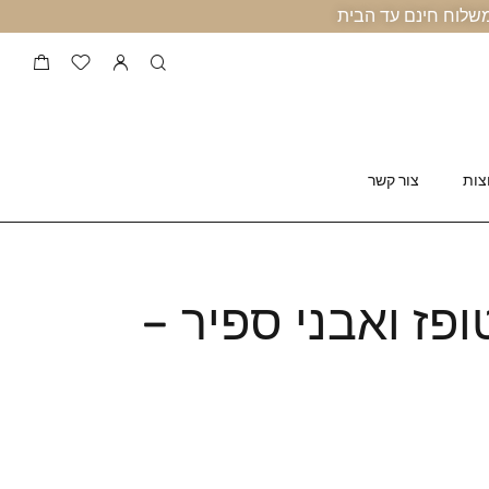
צות
צור קשר
פז ואבני ספיר –