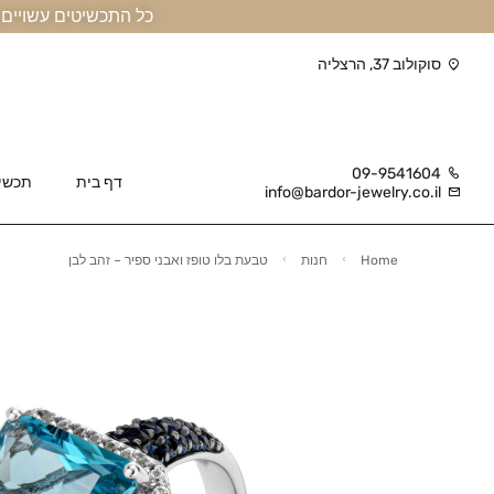
כל התכשיטים עשויים זהב אמיתי 14 קראט או יותר, ומגיעים בליווי תעודה
סוקולוב 37, הרצליה
09-9541604
דף בית
תכשי
info@bardor-jewelry.co.il
Home
חנות
טבעת בלו טופז ואבני ספיר – זהב לבן