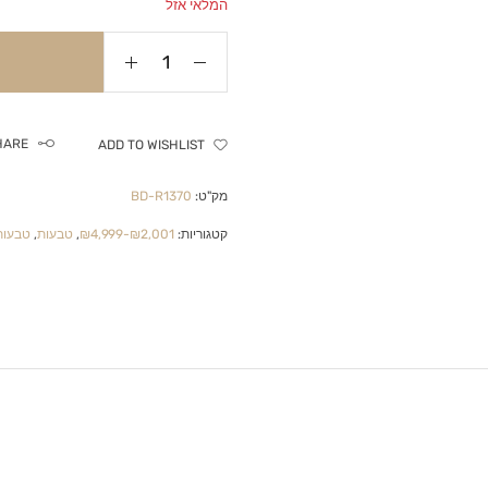
המלאי אזל
HARE
ADD TO WISHLIST
מק"ט:
BD-R1370
קטגוריות:
₪2,001-₪4,999
,
טבעות
,
טבעות