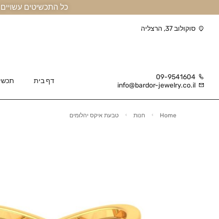
כל התכשיטים עשויים זהב אמיתי 14 קראט או יותר, ומגיעים בליווי תעודה
סוקולוב 37, הרצליה
09-9541604
דף בית
תכשי
info@bardor-jewelry.co.il
Home
חנות
טבעת איקס יהלומים