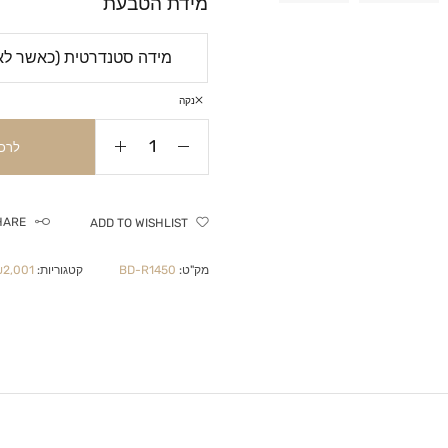
מידת הטבעת
נקה
לרכ
HARE
ADD TO WISHLIST
מק"ט:
BD-R1450
קטגוריות:
,001-₪4,999