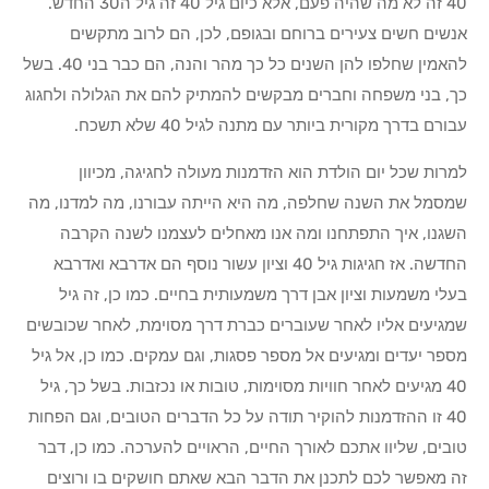
40 זה לא מה שהיה פעם, אלא כיום גיל 40 זה גיל ה30 החדש.
אנשים חשים צעירים ברוחם ובגופם, לכן, הם לרוב מתקשים
להאמין שחלפו להן השנים כל כך מהר והנה, הם כבר בני 40. בשל
כך, בני משפחה וחברים מבקשים להמתיק להם את הגלולה ולחגוג
עבורם בדרך מקורית ביותר עם מתנה לגיל 40 שלא תשכח.
למרות שכל יום הולדת הוא הזדמנות מעולה לחגיגה, מכיוון
שמסמל את השנה שחלפה, מה היא הייתה עבורנו, מה למדנו, מה
השגנו, איך התפתחנו ומה אנו מאחלים לעצמנו לשנה הקרבה
החדשה. אז חגיגות גיל 40 וציון עשור נוסף הם אדרבא ואדרבא
בעלי משמעות וציון אבן דרך משמעותית בחיים. כמו כן, זה גיל
שמגיעים אליו לאחר שעוברים כברת דרך מסוימת, לאחר שכובשים
מספר יעדים ומגיעים אל מספר פסגות, וגם עמקים. כמו כן, אל גיל
40 מגיעים לאחר חוויות מסוימות, טובות או נכזבות. בשל כך, גיל
40 זו ההזדמנות להוקיר תודה על כל הדברים הטובים, וגם הפחות
טובים, שליוו אתכם לאורך החיים, הראויים להערכה. כמו כן, דבר
זה מאפשר לכם לתכנן את הדבר הבא שאתם חושקים בו ורוצים