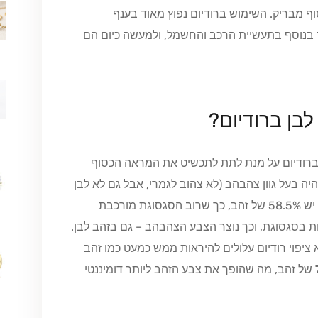
ף מבריק. השימוש ברודיום נפוץ מאוד בענף
ד בנוסף בתעשיית הרכב והחשמל, ולמעשה כיום הם
בן ברודיום?
ברודיום על מנת לתת לתכשיט את המראה הכסוף
יהיה בעל גוון צהבהב (לא צהוב לגמרי, אבל גם לא לבן
לגמרי). הסיבה לכך היא שבתכשיטי זהב 14 קראט יש 58.5% של זהב, כך שרוב הסגסוגת מורכבת
ת בסגסוגת, וכך נוצר הצבע הצהבהב – גם בזהב לבן.
ציפוי רודיום עלולים להיראות ממש כמעט כמו זהב
של זהב, מה שהופך את צבע הזהב ליותר דומיננטי