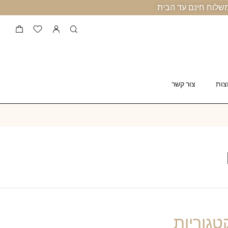
צות
צור קשר
טגוריות