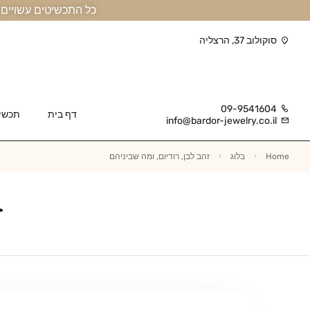
כל התכשיטים עשויים זהב אמיתי 14 קראט או יותר, ומגיעים בליווי תעודה
סוקולוב 37, הרצליה
09-9541604
דף בית
תכשי
info@bardor-jewelry.co.il
Home
בלוג
זהב לבן, רודיום, ומה שביניהם
ז