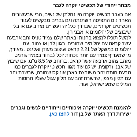
מבחר ייחודי של תכשיטי יוקרה לגבר 
אם בעבר תכשיטי יוקרה היו נחלתן של נשים, הרי שבעשורים 
האחרונים התפיסה השתנתה וגם גברים מבקשים לענוד 
תכשיטים יוקרתיים, שבדרך כלל יהיו עשויים מזהב עם או בלי 
שיבוצים של יהלומים או אבני חן.
למשל תוכלו למצוא בחנות ובאתר שלנו צמיד טניס זהב ארבעה 
עשר קראט עם יהלומים שחורים, בגוון לבן או צהוב, עם 
יהלומים במשקל של 2.21 קראט ועיצוב מעודן ואלגנטי. מאידך, 
מי שמעדיף צמיד עם יותר נוכחות יוכל לבחור בצמיד גורמט 
מזהב צהוב ארבעה עשר קראט, ברוחב של 8.5 מ”מ, עם שיבוץ 
של אבני זרקוניה. יש לנו עוד מגוון תכשיטי יוקרה לגברים כמו 
טבעת חותם זהב משובצת באבן אוניקס שחורה, שרשרת זהב 
עם תליון מצפן, שרשרת זהב עם תליון עגול שעליו חרוטות 
המילים שמע ישראל, ועוד.
להזמנת תכשיטי יוקרה איכותיים וייחודיים לנשים וגברים 
ישירות דרך האתר של בן דור 
לחצו כאן.