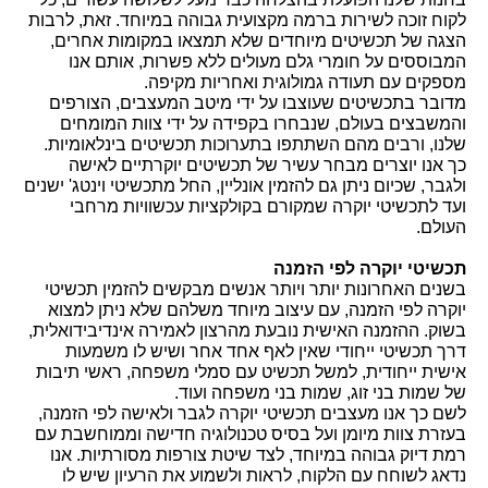
לקוח זוכה לשירות ברמה מקצועית גבוהה במיוחד. זאת, לרבות 
הצגה של תכשיטים מיוחדים שלא תמצאו במקומות אחרים, 
המבוססים על חומרי גלם מעולים ללא פשרות, אותם אנו 
מספקים עם תעודה גמולוגית ואחריות מקיפה.
מדובר בתכשיטים שעוצבו על ידי מיטב המעצבים, הצורפים 
והמשבצים בעולם, שנבחרו בקפידה על ידי צוות המומחים 
שלנו, ורבים מהם השתתפו בתערוכות תכשיטים בינלאומיות. 
כך אנו יוצרים מבחר עשיר של 
תכשיטים יוקרתיים לאישה
ולגבר, שכיום ניתן גם להזמין אונליין, החל מתכשיטי וינטג' ישנים 
ועד לתכשיטי יוקרה שמקורם בקולקציות עכשוויות מרחבי 
העולם.
תכשיטי יוקרה לפי הזמנה
בשנים האחרונות יותר ויותר אנשים מבקשים להזמין תכשיטי 
יוקרה לפי הזמנה, עם עיצוב מיוחד משלהם שלא ניתן למצוא 
בשוק. ההזמנה האישית נובעת מהרצון לאמירה אינדיבידואלית, 
דרך תכשיטי ייחודי שאין לאף אחד אחר ושיש לו משמעות 
אישית ייחודית, למשל תכשיט עם סמלי משפחה, ראשי תיבות 
של שמות בני זוג, שמות בני משפחה ועוד.
לשם כך אנו מעצבים 
תכשיטי יוקרה לגבר
 ולאישה לפי הזמנה, 
בעזרת צוות מיומן ועל בסיס טכנולוגיה חדישה וממוחשבת עם 
רמת דיוק גבוהה במיוחד, לצד שיטת צורפות מסורתיות. אנו 
נדאג לשוחח עם הלקוח, לראות ולשמוע את הרעיון שיש לו 