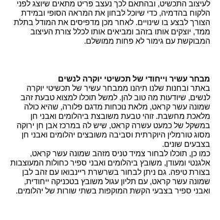
לעיצוב התכשיט, ובהתאם לכך נעצב פריט מתאים שיוצג לפני 
הלקוח בהדמיה, כדי שיוכל לבחון את המראה הסופי ובמידת 
הצורך לבצע בו שינויים. לאחר מכן מדפיסים את המודל בתלת 
ממד, יוצקים אותו בזהב ומביאים אותו לכלל צורת העיצוב 
המבוקשת עם גימור לא פחות ממושלם.
מבחר עשיר וייחודי של תכשיטי יוקרה לנשים
באתר ובחנות שלנו תיהנו ממבחר עשיר של 
תכשיטי יוקרה 
לנשים
, שיודעות מה טוב להן. למשל תוכלו למצוא טבעת זהב 
שמונה עשר קראט, מלאת נוכחות מדגם פלורה, שהיא כולה 
מלאכת מחשבת. זוהי טבעת משובצת ביהלומים ואבני חן 
במשקל של כמעט עשרה קראט, שיש לה במרכז אבן חן ירוקה 
מסוג טורמלין היוקרתית וסביבה משובצים יהלומים ואבני חן 
בצבעים שונים. 
כמו כן, תוכלו לבחור צמיד טניס מזהב שמונה עשר קראט, 
אלגנטי ומעודן, משובץ ביהלומים ואבני ספיר כחולות המעוצבות 
בצורת טיפה. גם ניתן לבחור בשרשרת ריינבואו עם זהב לבן 
שמונה עשר קראט, עם תליון עגול משובץ בטכניקה ייחודית, 
ואבני ספיר בצבעי הקשת המוקפות בשתי שורות של יהלומים. 