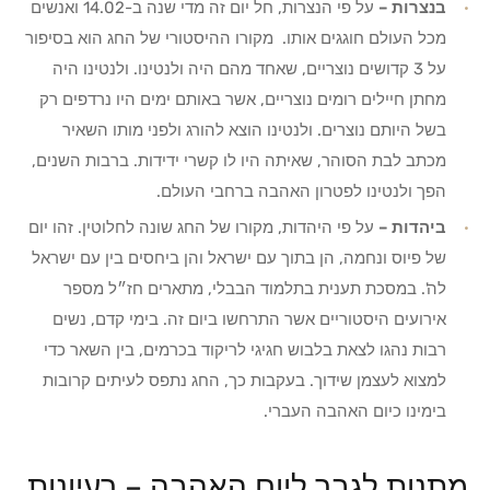
בנצרות –
על פי הנצרות, חל יום זה מדי שנה ב-14.02 ואנשים
מכל העולם חוגגים אותו. מקורו ההיסטורי של החג הוא בסיפור
על 3 קדושים נוצריים, שאחד מהם היה ולנטינו. ולנטינו היה
מחתן חיילים רומים נוצריים, אשר באותם ימים היו נרדפים רק
בשל היותם נוצרים. ולנטינו הוצא להורג ולפני מותו השאיר
מכתב לבת הסוהר, שאיתה היו לו קשרי ידידות. ברבות השנים,
הפך ולנטינו לפטרון האהבה ברחבי העולם.
ביהדות –
על פי היהדות, מקורו של החג שונה לחלוטין. זהו יום
של פיוס ונחמה, הן בתוך עם ישראל והן ביחסים בין עם ישראל
לה'. במסכת תענית בתלמוד הבבלי, מתארים חז״ל מספר
אירועים היסטוריים אשר התרחשו ביום זה. בימי קדם, נשים
רבות נהגו לצאת בלבוש חגיגי לריקוד בכרמים, בין השאר כדי
למצוא לעצמן שידוך. בעקבות כך, החג נתפס לעיתים קרובות
בימינו כיום האהבה העברי.
מתנות לגבר ליום האהבה – רעיונות