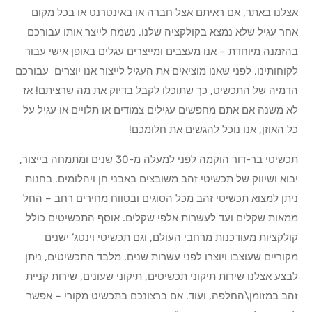
אצלנו באתר, אם ראיתם אצל חברה או באינטרנט או בכל מקום
אחר עגיל שלא נמצא בקולקציה שלנו, נשמח לייצר אותו עבורכם
בהזמנה מיוחדת – אנו מעצבים ומייצרים עגלים באופן אישי עבור
לקוחותינו. לפני שאנו מוציאים את העגיל לייצור אנו יוצרים עבורכם
הדמיה של התכשיט, כך שתוכלו לקבל בדיוק את מה שרציתם! אז
לא משנה אם אתם מחפשים עגילים צמודים או תלויים או עגיל על
כל האוזן, אנו נוכל להגשים את חלומכם!
תכשיטי בר-דור הוקמה לפני למעלה מ-30 שנים ומתמחה בייצור,
יבוא ושיווק של תכשיטי זהב משובצים באבני חן ויהלומים. בחנות
ניתן למצוא תכשיטי זהב מכל הסוגים ובטווח מחירים רחב – החל
ממאות שקלים ועד לעשרות אלפי שקלים. אוסף התכשיטים כולל
קולקציות מעודכנות מרחבי העולם, וגם תכשיטי וינטג’ ישנים
מקוריים שעוצבו ויוצרו לפני עשרות שנים. מלבד התכשיטים, ניתן
לבצע אצלנו שירות תיקוני תכשיטים, תיקוני שעונים, שירות קניית
זהב במזומן\החלפה, ועוד. אם ברצונכם בתכשיט מקורי – אפשר